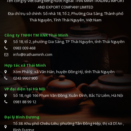
Tên công ty viết bằng tiếng nước ngoài: THAI MINH TRADING IMPORT
AND EXPORT COMPANY LIMITED
Địa chỉ trụ sở chính: Số nhà 18, Tổ 2, Phường Gia Sàng, Thành phố
Thái Nguyên, Tỉnh Thái Nguyên, Việt Nam
Công ty TNHH TM XNK Thái Minh
Số 18, tổ 2, phường Gia Sàng, TP Thái Nguyên, tỉnh Thái Nguyên
0983 009 468
info@trathaiminh.com
Hợp tác xã Thái Minh
Xóm Phả lý, xã Văn Hán, huyện Đồng Hỷ, tỉnh Thái Nguyên
0243 9907 900
VP đại diện tại Hà Nội
Số 18, ngõ 166 Phạm Văn Đồng, Xuân Đỉnh, Bắc Từ Liêm, Hà Nội
0981 88 99 12
Đại lý Bình Dương
Tổ 38. Khu phố Chiêu Liêu, phường Tân Đông Hiệp, thị xã Dĩ An ,
Bình Dương