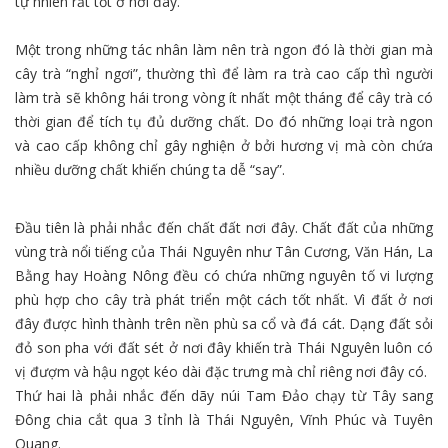
tự nhiên rất tốt ở nơi đây.
Một trong những tác nhân làm nên trà ngon đó là thời gian mà
cây trà “nghỉ ngơi”, thường thì để làm ra trà cao cấp thì người
làm trà sẽ không hái trong vòng ít nhất một tháng để cây trà có
thời gian để tích tụ đủ dưỡng chất. Do đó những loại trà ngon
và cao cấp không chỉ gây nghiện ở bởi hương vị mà còn chứa
nhiều dưỡng chất khiến chúng ta dễ “say”.
Đầu tiên là phải nhắc đến chất đất nơi đây. Chất đất của những
vùng trà nổi tiếng của Thái Nguyên như Tân Cương, Văn Hán, La
Bằng hay Hoàng Nông đều có chứa những nguyên tố vi lượng
phù hợp cho cây trà phát triển một cách tốt nhất. Vì đất ở nơi
đây được hình thành trên nền phù sa cổ và đá cát. Dạng đất sỏi
đỏ son pha với đất sét ở nơi đây khiến trà Thái Nguyên luôn có
vị đượm và hậu ngọt kéo dài đặc trưng mà chỉ riêng nơi đây có.
Thứ hai là phải nhắc đến dãy núi Tam Đảo chạy từ Tây sang
Đông chia cắt qua 3 tỉnh là Thái Nguyên, Vĩnh Phúc và Tuyên
Quang.