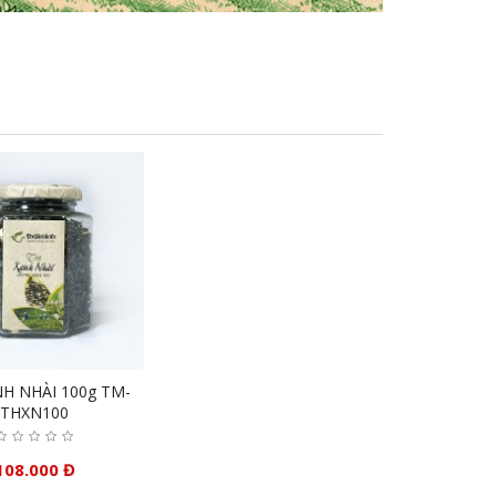
H NHÀI 100g TM-
THXN100
108.000 Đ