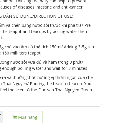
s blood. Drinking tea daily can help to prevent
uses of diseases intestine and anti-cancer
 DẪN SỬ DỤNG/DIRECTION OF USE:
m và chén bằng nước sôi trước khi pha trà/ Pre-
 the teapot and teacups by boiling water then
it.
5g chè vào ấm có thể tích 150ml/ Adding 3-5g tea
e 150 milliliters teapot
lượng nước sôi vừa đủ và hãm trong 3 phút/
 enough boilling water and wait for 3 minutes
è ra và thưởng thức hương vị thơm ngon của chè
n Thái Nguyên/ Pouring the tea into teacup. You
 feel the scent ò the Dac san Thai Nguyen Green
Mua hàng