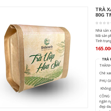
TRÀ X
80G T
Nhà sản 
Mã sản 
Tình trạn
165.00
TRÀ 
THÀNH
Chè xa
PHỤ G
Không 
CÔNG D
ngăn n
đẹp da