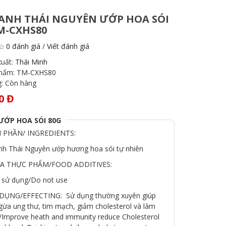
ANH THÁI NGUYÊN ƯỚP HOA SÓI
M-CXHS80
0 đánh giá
/
Viết đánh giá
xuất:
Thái Minh
phẩm:
TM-CXHS80
g:
Còn hàng
0 Đ
ƯỚP HOA SÓI 80G
 PHẦN/ INGREDIENTS:
nh Thái Nguyên ướp hương hoa sói tự nhiên
IA THỰC PHẨM/FOOD ADDITIVES:
sử dụng/Do not use
ỤNG/EFFECTING: Sử dụng thường xuyên giúp
gừa ung thư, tim mạch, giảm cholesterol và làm
/Improve heath and immunity reduce Cholesterol