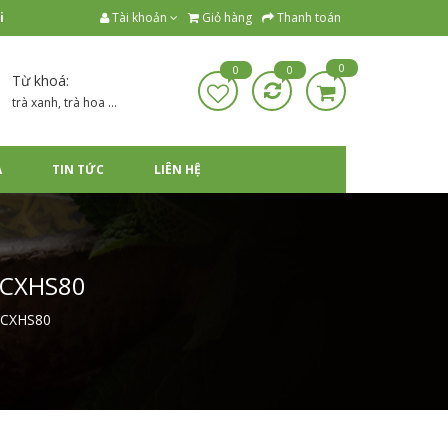
i
Tài khoản
Giỏ hàng
Thanh toán
0
0
0
Từ khoá:
trà xanh, trà hoa ...
À
TIN TỨC
LIÊN HỆ
-CXHS80
-CXHS80