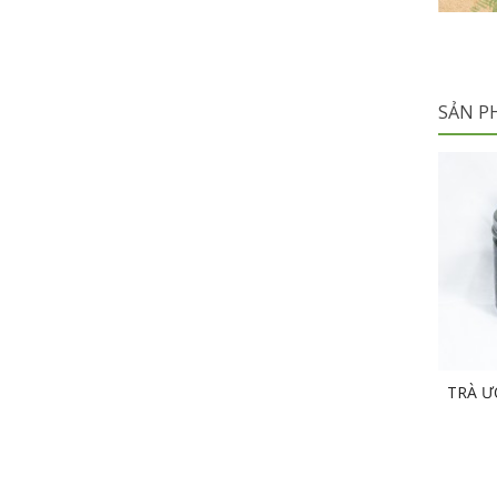
SẢN P
TRÀ Ư