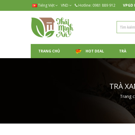
Tiếng Việt
VND
Hotline: 0981 889 912
VPGD H
TRANG CHỦ
HOT DEAL
TRÀ
TRÀ XA
Trang 