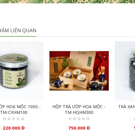
HẨM LIÊN QUAN
ỚP HOA MỘC 100G -
HỘP TRÀ ƯỚP HOA MỘC -
TRÀ XAN
TM-CXHM100
TM-HQHM300
220.000 Đ
750.000 Đ