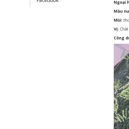
Facebook
Ngoại h
Màu nư
Mùi:
thơ
Vị:
Chát 
Công d