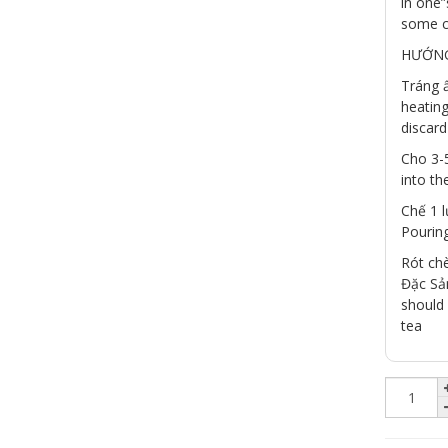
in one”
some ca
HƯỚNG
Tráng ấ
heating
discard 
Cho 3-
into th
Chế 1 
Pouring
Rót ch
Đặc Sả
should
tea