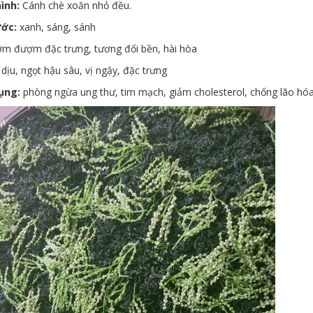
ình:
Cánh chè xoăn nhỏ đều.
ớc:
xanh, sáng, sánh
m đượm đặc trưng, tương đối bền, hài hòa
dịu, ngọt hậu sâu, vị ngậy, đặc trưng
ụng:
phòng ngừa ung thư, tim mạch, giảm cholesterol, chống lão hóa,