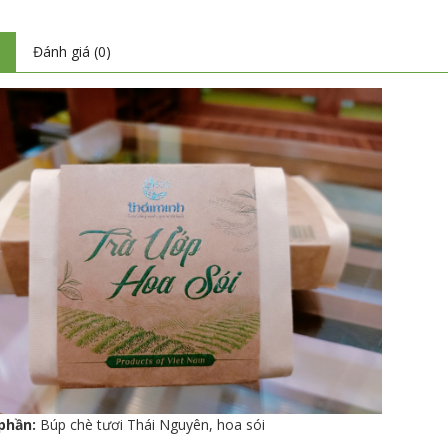
ả
Đánh giá (0)
phần:
Búp chè tươi Thái Nguyên, hoa sói