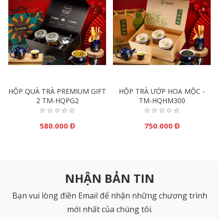
g
HỘP QUÀ TRÀ PREMIUM GIFT
HỘP TRÀ ƯỚP HOA MỘC -
2 TM-HQPG2
TM-HQHM300
580.000 Đ
750.000 Đ
NHẬN BẢN TIN
Bạn vui lòng điền Email để nhận những chương trình
mới nhất của chúng tôi.