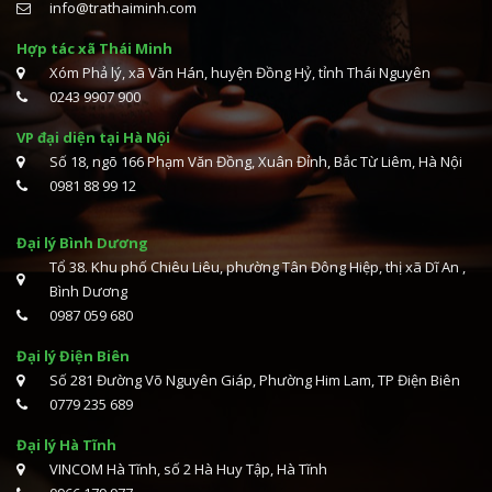
info@trathaiminh.com
Hợp tác xã Thái Minh
Xóm Phả lý, xã Văn Hán, huyện Đồng Hỷ, tỉnh Thái Nguyên
0243 9907 900
VP đại diện tại Hà Nội
Số 18, ngõ 166 Phạm Văn Đồng, Xuân Đỉnh, Bắc Từ Liêm, Hà Nội
0981 88 99 12
Đại lý Bình Dương
Tổ 38. Khu phố Chiêu Liêu, phường Tân Đông Hiệp, thị xã Dĩ An ,
Bình Dương
0987 059 680
Đại lý Điện Biên
Số 281 Đường Võ Nguyên Giáp, Phường Him Lam, TP Điện Biên
0779 235 689
Đại lý Hà Tĩnh
VINCOM Hà Tĩnh, số 2 Hà Huy Tập, Hà Tĩnh