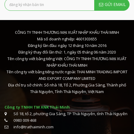
GỬI EMAIL
CÔNG TY TNHH THƯƠNG MẠI XUẤT NHẬP KHẨU THÁI MINH
Mã số doanh nghiệp: 4601303655
Đăng ký lần đầu: ngày 12 tháng 10 năm 2016
Đăng ký thay đổi lần thứ: 1, ngày 05 tháng 06 năm 2020
Tên công ty viết bằng tiếng Việt: CÔNG TY TNHH THƯƠNG MẠI XUẤT
NHẬP KHẨU THÁI MINH
Tên công ty viết bằng tiếng nước ngoài: THAI MINH TRADING IMPORT
AND EXPORT COMPANY LIMITED
Địa chỉ trụ sở chính: Số nhà 18, Tổ 2, Phường Gia Sàng, Thành phố
Thái Nguyên, Tỉnh Thái Nguyên, Việt Nam
Công ty TNHH TM XNK Thái Minh
Số 18, tổ 2, phường Gia Sàng, TP Thái Nguyên, tỉnh Thái Nguyên
0983 009 468
info@trathaiminh.com