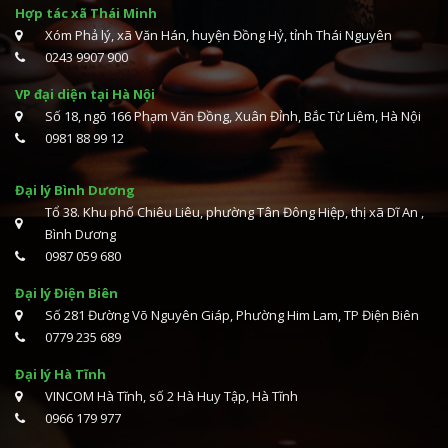
Hợp tác xã Thái Minh
Xóm Phả lý, xã Văn Hán, huyện Đồng Hỷ, tỉnh Thái Nguyên
0243 9907 900
VP đại diện tại Hà Nội
Số 18, ngõ 166 Phạm Văn Đồng, Xuân Đỉnh, Bắc Từ Liêm, Hà Nội
0981 88 99 12
Đại lý Bình Dương
Tổ 38. Khu phố Chiêu Liêu, phường Tân Đông Hiệp, thị xã Dĩ An ,
Bình Dương
0987 059 680
Đại lý Điện Biên
Số 281 Đường Võ Nguyên Giáp, Phường Him Lam, TP Điện Biên
0779 235 689
Đại lý Hà Tĩnh
VINCOM Hà Tĩnh, số 2 Hà Huy Tập, Hà Tĩnh
0966 179 977